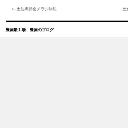
←
土佐黒艶金チラシ剣鉈
土
豊国鍛工場 豊国のブログ