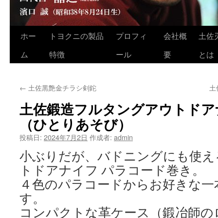
ホー
トヨクニの製品
プロフィ
会社概
土佐
コ
ム
特徴
ール
要
とは
ン
テ
←
土佐黒艶金チラシ剣鉈
土
ン
土佐鍛造フルタングアウトドア
ツ
（ひとりあそび）
へ
投稿日:
2024年7月2日
作成者:
admin
ス
小ぶりだが、バドニングにも使え
キ
トドアナイフ パラコード巻き。
４色のパラコードからお好きな一
ッ
す。
プ
コンパクトな革ケース（鍛冶師の