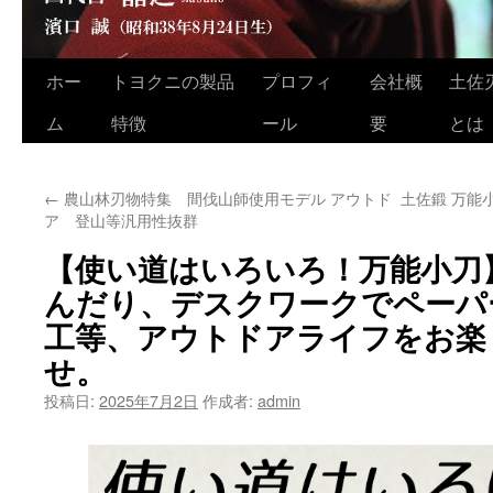
ホー
トヨクニの製品
プロフィ
会社概
土佐
コ
ム
特徴
ール
要
とは
ン
テ
←
農山林刃物特集 間伐山師使用モデル アウトド
土佐鍛 万能
ン
ア 登山等汎用性抜群
ツ
【使い道はいろいろ！万能小刀
へ
んだり、デスクワークでペーパ
工等、アウトドアライフをお楽
ス
せ。
キ
投稿日:
2025年7月2日
作成者:
admin
ッ
プ