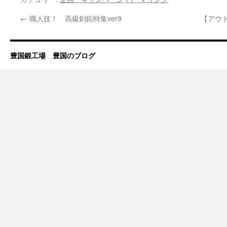
←
職人技！ 高級剣鉈特集ver9
【アウ
豊国鍛工場 豊国のブログ