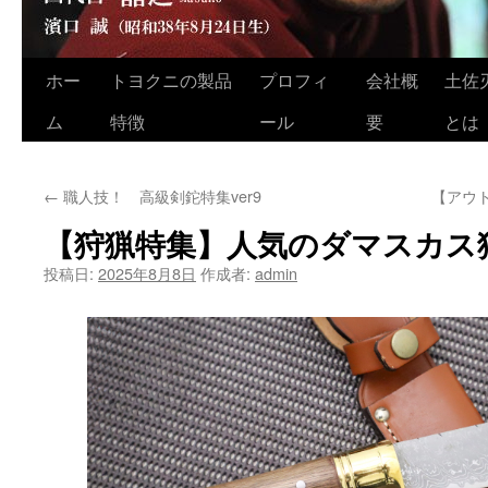
ホー
トヨクニの製品
プロフィ
会社概
土佐
コ
ム
特徴
ール
要
とは
ン
テ
←
職人技！ 高級剣鉈特集ver9
【アウ
ン
【狩猟特集】人気のダマスカス
ツ
投稿日:
2025年8月8日
作成者:
admin
へ
ス
キ
ッ
プ