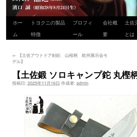
ホー
トヨクニの製品
プロフィ
会社概
土佐
コ
ム
特徴
ール
要
とは
ン
テ
←
【土佐アウトドア剣鉈 山桜柄 欧州展示会モ
ン
デル】
ツ
【土佐鍛 ソロキャンプ鉈 丸樫
へ
投稿日:
2025年11月16日
作成者:
admin
ス
キ
ッ
プ