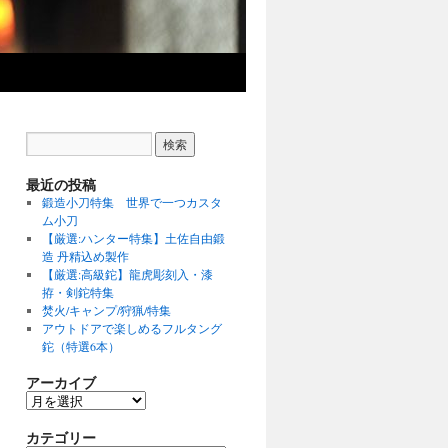
最近の投稿
鍛造小刀特集 世界で一つカスタ
ム小刀
【厳選:ハンター特集】土佐自由鍛
造 丹精込め製作
【厳選:高級鉈】龍虎彫刻入・漆
拵・剣鉈特集
焚火/キャンプ/狩猟/特集
アウトドアで楽しめるフルタング
鉈（特選6本）
アーカイブ
ア
ー
カテゴリー
カ