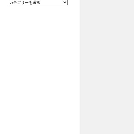
イ
カ
ブ
テ
ゴ
リ
ー