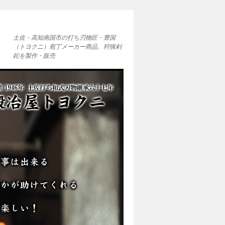
土佐・高知南国市の打ち刃物匠・豊国
（トヨクニ）庖丁メーカー商品、狩猟剣
鉈を製作・販売