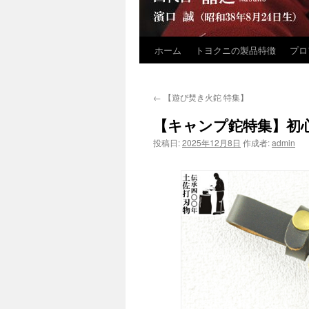
ホーム
トヨクニの製品特徴
プロ
コ
ン
←
【遊び焚き火鉈 特集】
テ
【キャンプ鉈特集】初
ン
投稿日:
2025年12月8日
作成者:
admin
ツ
へ
ス
キ
ッ
プ