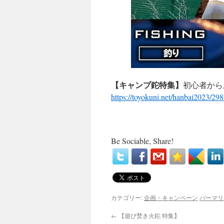
【キャンプ鉈特集】
初心者から
https://toyokuni.net/hanbai2023/29
Be Sociable, Share!
カテゴリー:
企画・キャンペーン
パーマリ
←
【遊び焚き火鉈 特集】