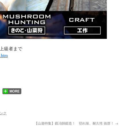
上級者まで
8.htm
ンク
【山遊特集】鍛冶師鍛造！ 切れ味、耐久性 抜群！
→