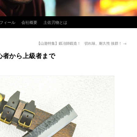
フィール
会社概要
土佐刃物とは
【山遊特集】鍛冶師鍛造！ 切れ味、耐久性 抜群！
→
心者から上級者まで