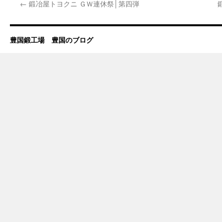
←
鍛冶屋トヨクニ ＧＷ連休祭│第四弾
豊国鍛工場 豊国のブログ