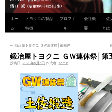
ホー
トヨクニの製品
プロフィ
会社概
土佐
コ
ム
特徴
ール
要
とは
ン
テ
←
鍛冶屋トヨクニ ＧＷ連休祭│第四弾
ン
鍛冶屋トヨクニ ＧＷ連休祭│第
ツ
投稿日:
2026年5月5日
作成者:
admin
へ
ス
キ
ッ
プ