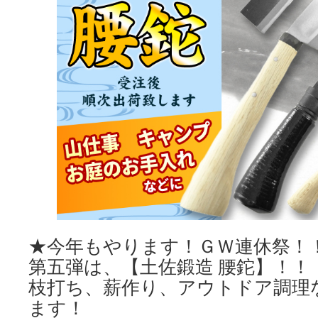
★今年もやります！ＧＷ連休祭！
第五弾は、【土佐鍛造 腰鉈】！！
枝打ち、薪作り、アウトドア調理
ます！