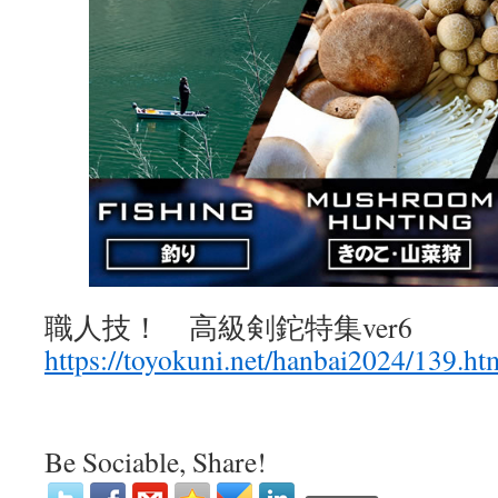
職人技！ 高級剣鉈特集ver6
https://toyokuni.net/hanbai2024/139.ht
Be Sociable, Share!