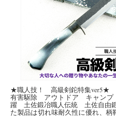
★職人技！ 高級剣鉈特集ver5★
有害駆除 アウトドア キャンプ
躍 土佐鍛冶職人伝統 土佐自由
た製品は切れ味耐久性に優れ、柄