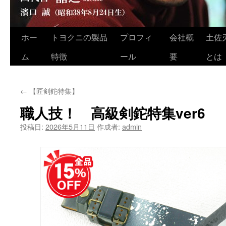
ホー
トヨクニの製品
プロフィ
会社概
土佐
コ
ム
特徴
ール
要
とは
ン
テ
←
【匠剣鉈特集】
ン
職人技！ 高級剣鉈特集ver6
ツ
投稿日:
2026年5月11日
作成者:
admin
へ
ス
キ
ッ
プ