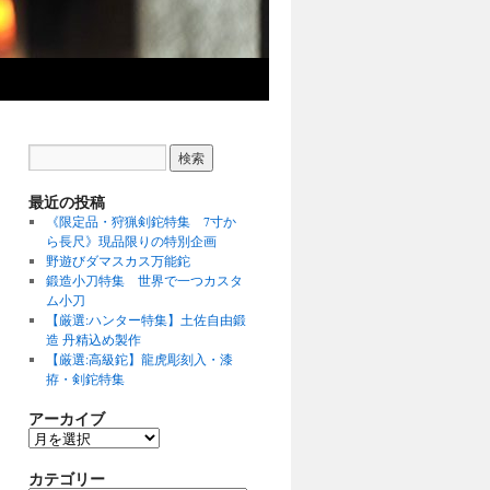
最近の投稿
《限定品・狩猟剣鉈特集 7寸か
ら長尺》現品限りの特別企画
野遊びダマスカス万能鉈
鍛造小刀特集 世界で一つカスタ
ム小刀
【厳選:ハンター特集】土佐自由鍛
造 丹精込め製作
【厳選:高級鉈】龍虎彫刻入・漆
拵・剣鉈特集
アーカイブ
ア
ー
カテゴリー
カ