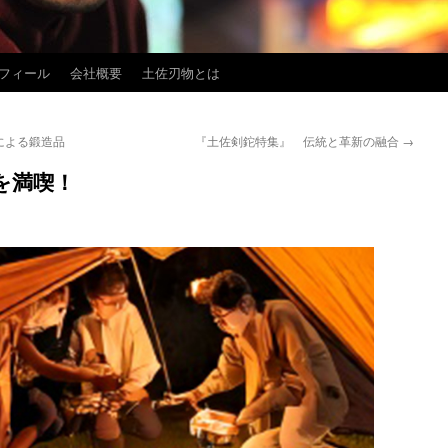
フィール
会社概要
土佐刃物とは
による鍛造品
『土佐剣鉈特集』 伝統と革新の融合
→
を満喫！