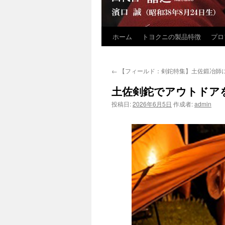
ホーム
トヨクニの製品特徴
プロ
コ
ン
←
【フィールド：剣鉈特集】土佐鍛冶師
テ
土佐剣鉈でアウトドア
ン
投稿日:
2026年6月5日
作成者:
admin
ツ
へ
ス
キ
ッ
プ