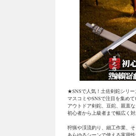
★SNSで人気！土佐剣鉈シリ
マスコミやSNSで注目を集め
アウトドア剣鉈、豆鉈、親直な
初心者から上級者まで幅広く対
狩猟や渓流釣り、細工作業、そ
あらゆるシーンで使える実用性