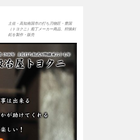
土佐・高知南国市の打ち刃物匠・豊国
（トヨクニ）庖丁メーカー商品、狩猟剣
鉈を製作・販売